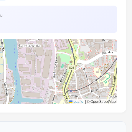
gu
Leaflet
|
© OpenStreetMap