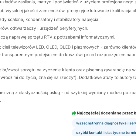
 układów zasilania, matryc i podświetleń z użyciem profesjonalnego
ub wysokiej jakości zamienników, precyzyjne lutowanie i kalibracja o
dy scalone, kondensatory i stabilizatory napięcia.
rów, odtwarzaczy i urządzeń peryferyjnych.
 łączą naprawę sprzętu RTV z potrzebami informatycznymi.
icieli telewizorów LED, OLED, QLED i plazmowych - zarówno klientów 
a się transparentnym podejściem do kosztów: przed rozpoczęciem nap
biór/zwrot sprzętu na życzenie klienta oraz pisemną gwarancję na 
rzywrócił mi do życia, zna się na rzeczy”). Dodatkowe atuty to auto
niczną z elastycznością usług - od szybkiej wymiany modułu po za
.
Najczęściej doceniane przez k
wszechstronna diagnostyka i ser
szybki kontakt i elastyczne termi