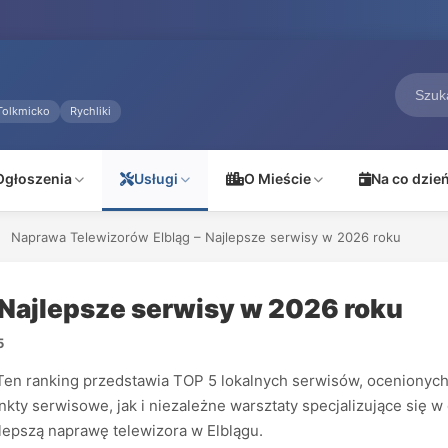
Tolkmicko
Rychliki
Ogłoszenia
Usługi
O Mieście
Na co dzie
Naprawa Telewizorów Elbląg – Najlepsze serwisy w 2026 roku
 Najlepsze serwisy w 2026 roku
5
n ranking przedstawia TOP 5 lokalnych serwisów, ocenionych n
ty serwisowe, jak i niezależne warsztaty specjalizujące się w
lepszą naprawę telewizora w Elblągu.