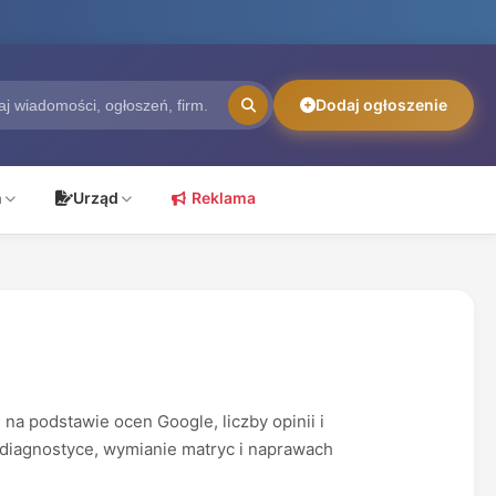
Dodaj ogłoszenie
ń
Urząd
Reklama
a podstawie ocen Google, liczby opinii i
 diagnostyce, wymianie matryc i naprawach