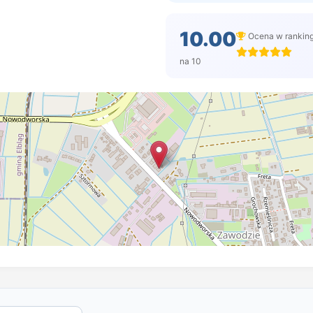
10.00
Ocena w rankin
na 10