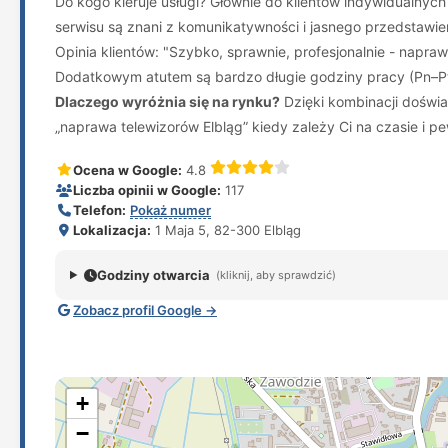
Do kogo kieruje usługi? Głównie do klientów indywidualnyc
serwisu są znani z komunikatywności i jasnego przedstawi
Opinia klientów: "Szybko, sprawnie, profesjonalnie - napra
Dodatkowym atutem są bardzo długie godziny pracy (Pn–Pt:
Dlaczego wyróżnia się na rynku?
Dzięki kombinacji doświa
„naprawa telewizorów Elbląg” kiedy zależy Ci na czasie i p
Ocena w Google:
4.8
Liczba opinii w Google:
117
Telefon:
Pokaż numer
Lokalizacja:
1 Maja 5, 82-300 Elbląg
Godziny otwarcia
(kliknij, aby sprawdzić)
Zobacz profil Google →
+
−