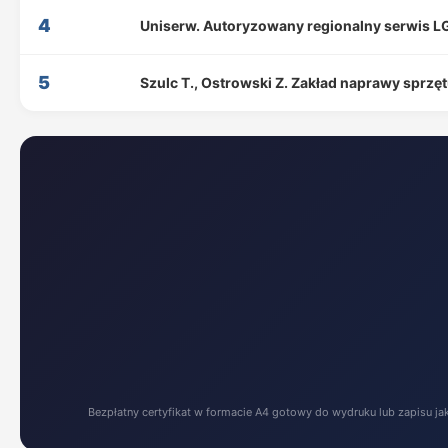
4
Uniserw. Autoryzowany regionalny serwis L
5
Szulc T., Ostrowski Z. Zakład naprawy sprzę
Bezpłatny certyfikat w formacie A4 gotowy do wydruku lub zapisu ja