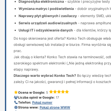
Diagnostyka elektroniczna
- szybkie i precyzyjne testy
Wymiana matryc i podświetlenia
- dobór oryginalnych l
Naprawy płyt głównych i zasilaczy
- elementy SMD, ukła
Serwis urządzeń audiowizualnych
- naprawa amplitune
Usługi IT i odzyskiwanie danych
- dla klientów, którzy
Do kogo skierowana jest oferta? Konko Tech obsługuje właśc
obsługi serwisowej lub instalacji w biurze. Firma wyróżni
prac.
Jak dbają o klienta? Konko Tech stawia na terminowość, od
szerokiego spektrum elektroniki („Nie jedną elektronikę p
etapy naprawy.
Dlaczego warto wybrać Konko Tech?
Bo łączy wiedzę tech
zależy Ci na jakości, gwarancji i pełnej informacji o kosztach
Ocena w Google:
5
Liczba opinii w Google:
17
Telefon:
Pokaż numer
Strona www:
Pokaż stronę WWW