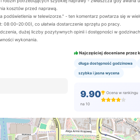
h i rodzin potrzebujących szybkiej naprawy - zwłaszcza gdy awaria 
enia kosztów przed naprawą.
wa podświetlenia w telewizorze." - ten komentarz powtarza się w wi
 08:00–20:00), co ułatwia dostarczenie sprzętu po pracy.
dczenia, dużej liczby pozytywnych opinii i dostępności w godzinac
ewności wykonania.
Najczęściej doceniane przez k
długa dostępność godzinowa
szybka i jasna wycena
9.90
Ocena w rankingu
na 10