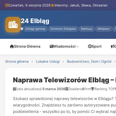
Czwartek, 6 sierpnia 2026
Imieniny: Jakub, Sława, Oktawian
24 Elbląg
Elbląg (gmina)
Gronowo Elbląskie
Markusy
Milejewo
Strona Główna
Wiadomości
Sport
Strona główna
›
Lokalne Usługi
›
Budownictwo, Dom i Ogród
›
Naprawa Telewizorów Elbląg –
Data aktualizacji:
5 marca 2026
Zbadano
8
firm
Ranking TOP
Szukasz sprawdzonej naprawy telewizorów w Elblągu? Te
wiarygodności. Znajdziesz tu zarówno autoryzowane punk
podświetlenia - wszystko po to, by pomóc Ci wybrać naj