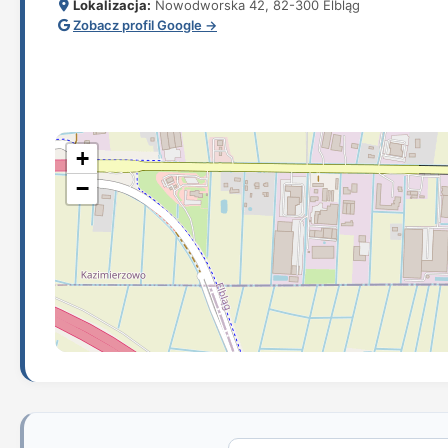
Lokalizacja:
Nowodworska 42, 82-300 Elbląg
Zobacz profil Google →
+
−