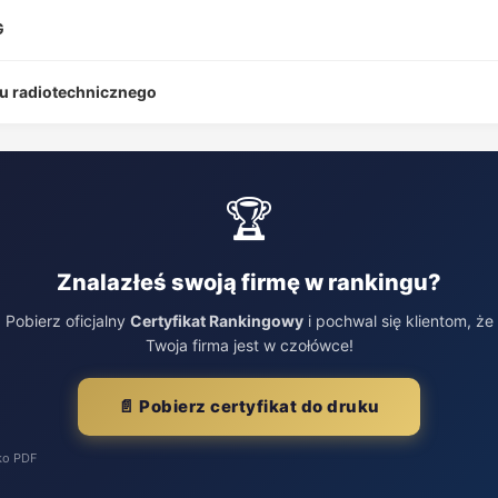
G
tu radiotechnicznego
🏆
Znalazłeś swoją firmę w rankingu?
Pobierz oficjalny
Certyfikat Rankingowy
i pochwal się klientom, że
Twoja firma jest w czołówce!
📄 Pobierz certyfikat do druku
ko PDF