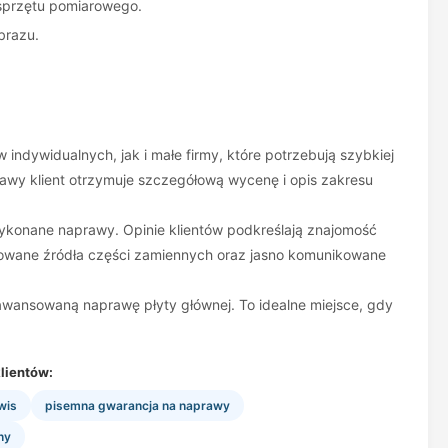
 sprzętu pomiarowego.
brazu.
indywidualnych, jak i małe firmy, które potrzebują szybkiej
rawy klient otrzymuje szczegółową wycenę i opis zakresu
wykonane naprawy. Opinie klientów podkreślają znajomość
ryzowane źródła części zamiennych oraz jasno komunikowane
awansowaną naprawę płyty głównej. To idealne miejsce, gdy
lientów:
wis
pisemna gwarancja na naprawy
ny