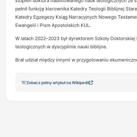
stopień doktora habilitowanego nauk teologicznych ze s
pełnił funkcję kierownika Katedry Teologii Biblijnej St
Katedry Egzegezy Ksiąg Narracyjnych Nowego Testament
Ewangelii i Pism Apostolskich KUL.
W latach 2022–2023 był dyrektorem Szkoły Doktorskiej 
teologicznych w dyscyplinie nauki biblijne.
Brał udział między innymi w przygotowaniu ekumeniczne
Zobacz pełny artykuł na Wikipedii